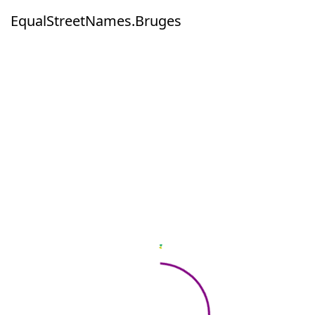
EqualStreetNames.Bruges
EqualStreetNames.Bruges